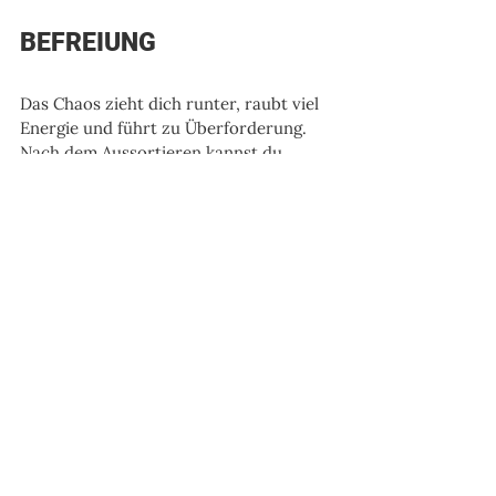
BEFREIUNG
Das Chaos zieht dich runter, raubt viel 
Energie und führt zu Überforderung. 
Nach dem Aussortieren kannst du 
wieder aufatmen, Energie wird frei, du 
spürst ein Hochgefühl und 
wahrscheinlich macht das Ausmisten 
dich sogar glücklich. 
Und erst mit einem Weniger an Dingen 
kannst du auch Ordnung schaffen. Du 
hast wieder einen Überblick, hast die 
Kontrolle zurückgewonnen und siehst 
vermutlich sogar neues Potenzial. 
Keine kaputten Dinge mehr, kein 
schlechtes Gewissen, weil offene 
Projekte warten, auf die du keine Lust 