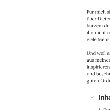
Für mich s
über Diete
kurzem dur
ihn nicht 
viele Mens
Und weil e
aus meiner
inspiriere
und beschr
guten Ord
Inh