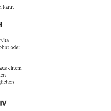
n 
kann
H
ylte 
ohnt oder 
 aus einem 
hen 
lichen 
IV