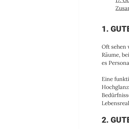
17. G
Zusa
1. GUT
Oft sehen w
Räume, be
es Persona
Eine funkt
Hochglanzm
Bedürfniss
Lebensreali
2. GUT