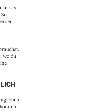
cke das 
 So 
werden 
brauchst. 
, wo du 
ine 
DLICH
täglichen 
 können 