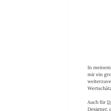
In meinem
mir ein gr
weiterzuve
Wertschätz
Auch für 
D
Designer, 