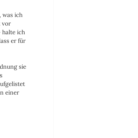
 was ich 
 vor 
halte ich 
ass er für 
rdnung sie 
s 
fgelistet 
n einer 