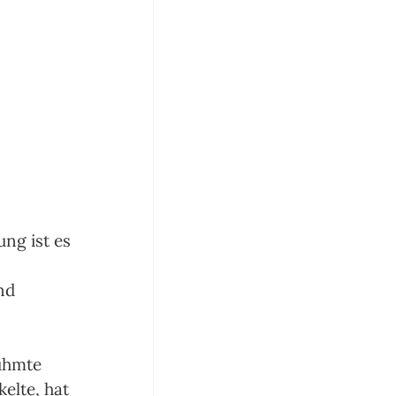
ng ist es 
nd 
ühmte 
elte, hat 